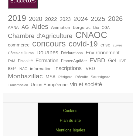
Étiquettes
2019
2026
2024
2025
2020
2022
2023
Aides
AG
Animation
Bergerac
AANA
Bio
CGA
CNAOC
Chambre d'Agriculture
concours
covid-19
crise
commerce
cuivre
Douanes
Environnement
Déclarations
Côtes de Duras
FVBD
Formation
Gel
Fiscalité
FranceAgriMer
FAM
HVE
inscriptions
IGP
information
IVBD
INAO
Monbazillac
MSA
Périgord
Récolte
Saussignac
vin et société
Union Européenne
Transmission
Cookies
Plan du site
Mentions légales