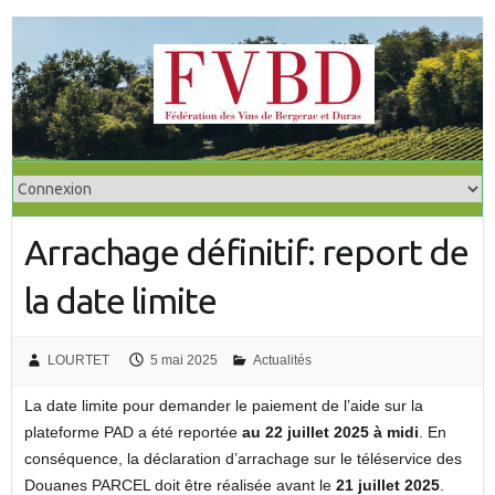
S
k
i
p
t
o
c
o
Arrachage définitif: report de
n
t
la date limite
e
n
t
LOURTET
5 mai 2025
Actualités
La date limite pour demander le paiement de l’aide sur la
plateforme PAD a été reportée
au 22 juillet 2025 à midi
. En
conséquence, la déclaration d’arrachage sur le téléservice des
Douanes PARCEL doit être réalisée avant le
21 juillet 2025
.