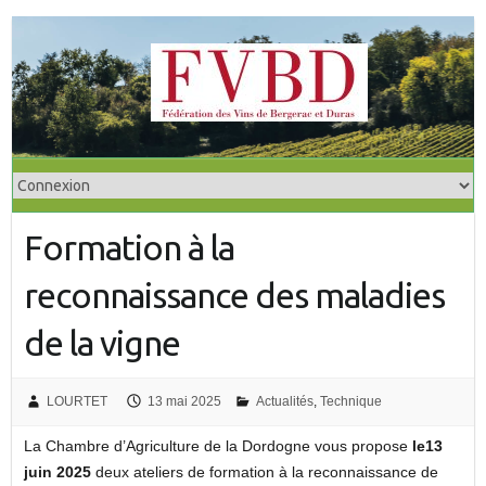
S
k
i
p
t
o
c
o
Formation à la
n
t
reconnaissance des maladies
e
n
de la vigne
t
LOURTET
13 mai 2025
Actualités
,
Technique
La Chambre d’Agriculture de la Dordogne vous propose
le13
juin 2025
deux ateliers de formation à la reconnaissance de